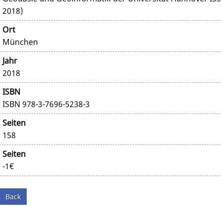
2018)
Ort
München
Jahr
2018
ISBN
ISBN 978-3-7696-5238-3
Seiten
158
Seiten
-1€
Back