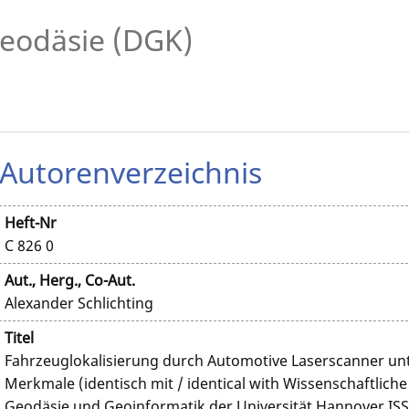
eodäsie (DGK)
Autorenverzeichnis
Heft-Nr
C 826 0
Aut., Herg., Co-Aut.
Alexander Schlichting
Titel
Fahrzeuglokalisierung durch Automotive Laserscanner un
Merkmale (identisch mit / identical with Wissenschaftlich
Geodäsie und Geoinformatik der Universität Hannover ISS