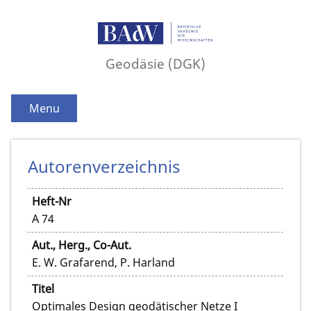
Geodäsie (DGK)
Menu
Autorenverzeichnis
Heft-Nr
A 74
Aut., Herg., Co-Aut.
E. W. Grafarend, P. Harland
Titel
Optimales Design geodätischer Netze I