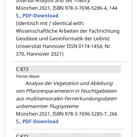
Interval Analysis and Set Theory
München 2021,
ISBN 978-3-7696-5286-4,
144
S.,
PDF-Download
(identisch mit / identical with:
Wissenschaftliche Arbeiten der Fachrichtung
Geodäsie und Geoinformatik der Leibniz
Universität Hannover ISSN 0174-1454, Nr.
370, Hannover 2021)
C 873
Florian Beyer
Analyse der Vegetation und Ableitung
von Pflanzenparametern in Feuchtgebieten
aus multisensoralen Fernerkundungsdaten
unbemannter Flugsysteme
München 2021,
ISBN 978-3-7696-5285-7,
266
S.,
PDF-Download
C 872