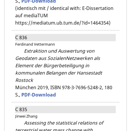
S.,
PDF-Download
(identisch mit / identical with: E-Dissertation
auf mediaTUM
https://mediatum.ub.tum.de/?id=1464354)
C 836
Ferdinand Vettermann
Extraktion und Auswertung von
Geodaten aus SozialenNetzwerken als
Element der Bürgerbeteiligung in
kommunalen Belangen der Hansestadt
Rostock
München 2019,
ISBN 978-3-7696-5248-2,
180
S.,
PDF-Download
C 835
Jinwei Zhang
Assessing the statistical relations of
terrestrial water mass change with