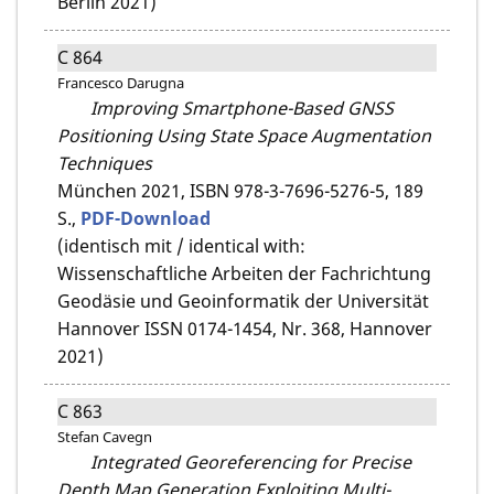
Berlin 2021)
C 864
Francesco Darugna
Improving Smartphone-Based GNSS
Positioning Using State Space Augmentation
Techniques
München 2021,
ISBN 978-3-7696-5276-5,
189
S.,
PDF-Download
(identisch mit / identical with:
Wissenschaftliche Arbeiten der Fachrichtung
Geodäsie und Geoinformatik der Universität
Hannover ISSN 0174-1454, Nr. 368, Hannover
2021)
C 863
Stefan Cavegn
Integrated Georeferencing for Precise
Depth Map Generation Exploiting Multi-