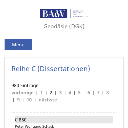
Geodäsie (DGK)
Menu
Reihe C (Dissertationen)
980 Einträge
vorherige
1
2
3
4
5
6
7
8
9
10
nächste
C 880
Peter Wolfgang Schack