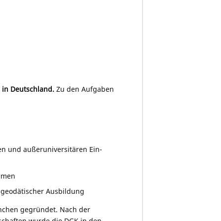
 in Deutschland.
Zu den Aufgaben
en und außeruniversitären Ein­
ahmen
 geodä­tischer Ausbildung
nchen gegründet. Nach der
schaften wurde die DGK in den