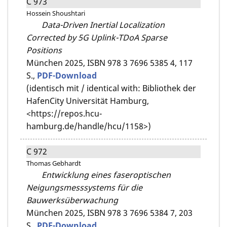
C 973
Hossein Shoushtari
Data-Driven Inertial Localization
Corrected by 5G Uplink-TDoA Sparse
Positions
München 2025,
ISBN 978 3 7696 5385 4,
117
S.,
PDF-Download
(identisch mit / identical with: Bibliothek der
HafenCity Universität Hamburg,
<https://repos.hcu-
hamburg.de/handle/hcu/1158>)
C 972
Thomas Gebhardt
Entwicklung eines faseroptischen
Neigungsmesssystems für die
Bauwerksüberwachung
München 2025,
ISBN 978 3 7696 5384 7,
203
S.,
PDF-Download