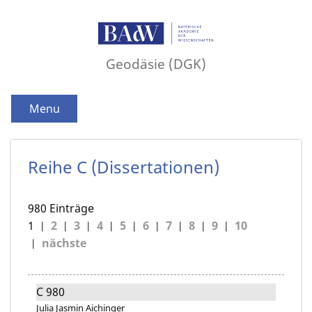
Geodäsie (DGK)
Menu
Reihe C (Dissertationen)
980 Einträge
1
2
3
4
5
6
7
8
9
10
nächste
C 980
Julia Jasmin Aichinger