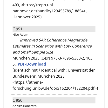
403, <https://repo.uni-
hannover.de/handle/123456789/18854>,
Hannover 2025)
C 951
Nico Adam
Improved SAR Coherence Magnitude
Estimates in Scenarios with Low Coherence
and Small Sample Size
München 2025,
ISBN 978-3-7696-5363-2,
103
S.,
PDF-Download
(identisch mit / identical with: Universität der
Bundeswehr, München 2025,
<https://athene-
forschung.unibw.de/doc/152204/152204.pdf>)
C 950
Annika Bonerath