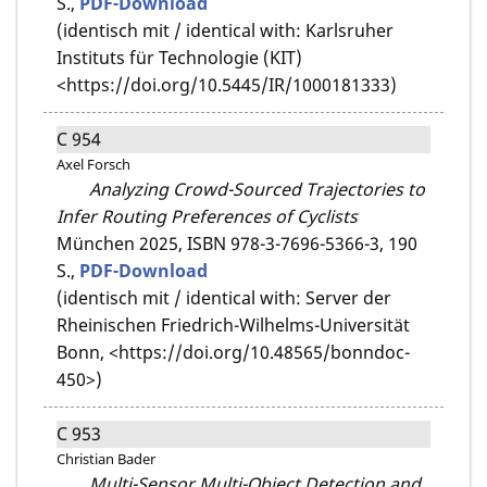
S.,
PDF-Download
(identisch mit / identical with: Karlsruher
Instituts für Technologie (KIT)
<https://doi.org/10.5445/IR/1000181333)
C 954
Axel Forsch
Analyzing Crowd-Sourced Trajectories to
Infer Routing Preferences of Cyclists
München 2025,
ISBN 978-3-7696-5366-3,
190
S.,
PDF-Download
(identisch mit / identical with: Server der
Rheinischen Friedrich-Wilhelms-Universität
Bonn, <https://doi.org/10.48565/bonndoc-
450>)
C 953
Christian Bader
Multi-Sensor Multi-Object Detection and