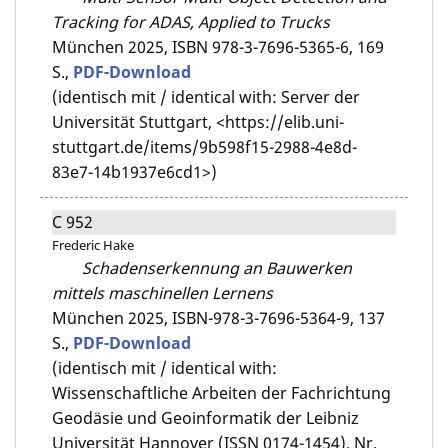
Tracking for ADAS, Applied to Trucks
München 2025,
ISBN 978-3-7696-5365-6,
169
S.,
PDF-Download
(identisch mit / identical with: Server der
Universität Stuttgart, <https://elib.uni-
stuttgart.de/items/9b598f15-2988-4e8d-
83e7-14b1937e6cd1>)
C 952
Frederic Hake
Schadenserkennung an Bauwerken
mittels maschinellen Lernens
München 2025,
ISBN-978-3-7696-5364-9,
137
S.,
PDF-Download
(identisch mit / identical with:
Wissenschaftliche Arbeiten der Fachrichtung
Geodäsie und Geoinformatik der Leibniz
Universität Hannover (ISSN 0174-1454), Nr.