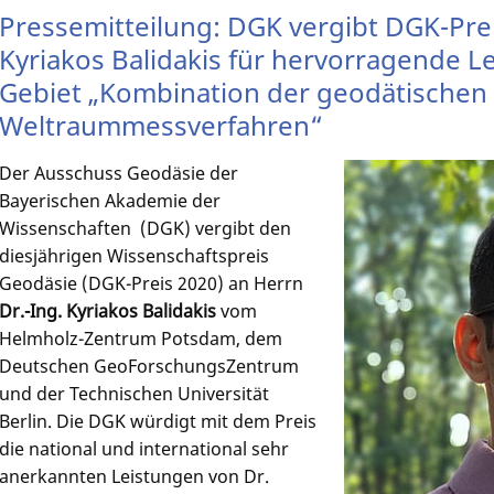
Pressemitteilung: DGK vergibt DGK-Prei
Kyriakos Balidakis für hervorragende 
Gebiet „Kombination der geodätischen
Weltraummessverfahren“
Der Ausschuss Geodäsie der
Bayerischen Akademie der
Wissenschaften (DGK) vergibt den
diesjährigen Wissenschaftspreis
Geodäsie (DGK-Preis 2020) an Herrn
Dr.-Ing. Kyriakos Balidakis
vom
Helmholz-Zentrum Potsdam, dem
Deutschen GeoForschungsZentrum
und der Technischen Universität
Berlin. Die DGK würdigt mit dem Preis
die national und international sehr
anerkannten Leistungen von Dr.