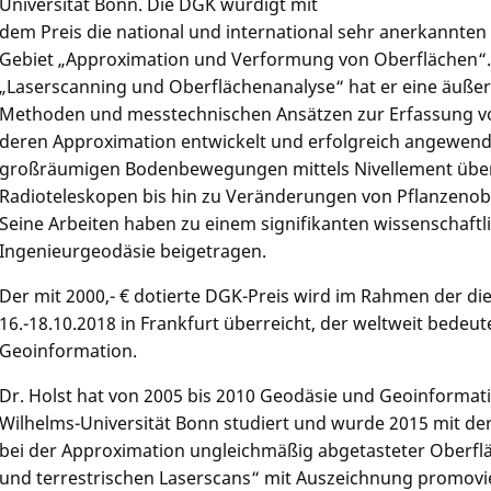
Universität Bonn. Die DGK würdigt mit
dem Preis die national und international sehr anerkannten
Gebiet „Approximation und Verformung von Oberflächen“. 
„Laserscanning und Oberflächenanalyse“ hat er eine äußer
Methoden und messtechnischen Ansätzen zur Erfassung 
deren Approximation entwickelt und erfolgreich angewend
großräumigen Bodenbewegungen mittels Nivellement übe
Radioteleskopen bis hin zu Veränderungen von Pflanzenob
Seine Arbeiten haben zu einem signifikanten wissenschaftli
Ingenieurgeodäsie beigetragen.
Der mit 2000,- € dotierte DGK-Preis wird im Rahmen der di
16.-18.10.2018 in Frankfurt überreicht, der weltweit bede
Geoinformation.
Dr. Holst hat von 2005 bis 2010 Geodäsie und Geoinformati
Wilhelms-Universität Bonn studiert und wurde 2015 mit der
bei der Approximation ungleichmäßig abgetasteter Oberflä
und terrestrischen Laserscans“ mit Auszeichnung promovi