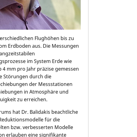
erschiedlichen Flughöhen bis zu
 vom Erdboden aus. Die Messungen
langzeitstabilen
sprozesse im System Erde wie
pp 4 mm pro Jahr präzise gemessen
ie Störungen durch die
rschiebungen der Messstationen
hiebungen in Atmosphäre und
igkeit zu erreichen.
ums hat Dr. Balidakis beachtliche
Reduktionsmodelle für die
elten bzw. verbesserten Modelle
n erlauben eine signifikante