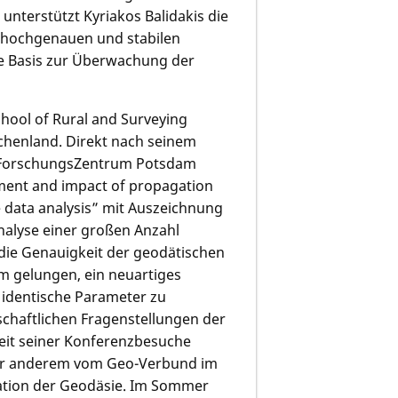
nterstützt Kyriakos Balidakis die
 hochgenauen und stabilen
he Basis zur Überwachung der
hool of Rural and Surveying
iechenland. Direkt nach seinem
eoForschungsZentrum Potsdam
ment and impact of propagation
 data analysis” mit Auszeichnung
nalyse einer großen Anzahl
die Genauigkeit der geodätischen
hm gelungen, ein neuartiges
 identische Parameter zu
schaftlichen Fragenstellungen der
it seiner Konferenzbesuche
ter anderem vom Geo-Verbund im
ation der Geodäsie. Im Sommer