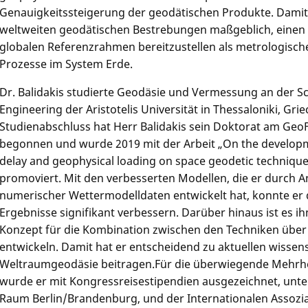
Genauigkeitssteigerung der geodätischen Produkte. Damit u
weltweiten geodätischen Bestrebungen maßgeblich, einen
globalen Referenzrahmen bereitzustellen als metrologisc
Prozesse im System Erde.
Dr. Balidakis studierte Geodäsie und Vermessung an der Sc
Engineering der Aristotelis Universität in Thessaloniki, Gr
Studienabschluss hat Herr Balidakis sein Doktorat am G
begonnen und wurde 2019 mit der Arbeit „On the develop
delay and geophysical loading on space geodetic technique
promoviert. Mit den verbesserten Modellen, die er durch A
numerischer Wettermodelldaten entwickelt hat, konnte er 
Ergebnisse signifikant verbessern. Darüber hinaus ist es i
Konzept für die Kombination zwischen den Techniken über
entwickeln. Damit hat er entscheidend zu aktuellen wissen
Weltraumgeodäsie beitragen.Für die überwiegende Mehrhe
wurde er mit Kongressreisestipendien ausgezeichnet, un
Raum Berlin/Brandenburg, und der Internationalen Assozi