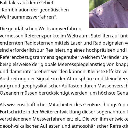
Balidakis auf dem Gebiet
„Kombination der geodätischen
Weltraummessverfahren“.
Die geodätischen Weltraumverfahren
vermessen Referenzpunkte im Weltraum, Satelliten auf unt
entfernten Radiosternen mittels Laser und Radiosignalen
sind erforderlich zur Realisierung eines hochpräzisen und 
Referenzbezugsrahmens gegenüber welchem Veränderung
beispielsweise der globale Meeresspiegelanstieg von kna
und damit interpretiert werden können. Kleinste Effekte w
Ausbreitung der Signale in der Atmosphäre und kleine Ve
aufgrund geophysikalischer Auflasten durch Massenversc
Ozeanen müssen berücksichtigt werden, um höchste Genau
Als wissenschaftlicher Mitarbeiter des GeoForschungsZentr
Fortschritte in der Weiterentwicklung dieser sogenannten 
verschiedenen Messverfahren erzielt. Die von ihm entwick
geophysikalischer Auflasten und atmosphärischer Refraktio