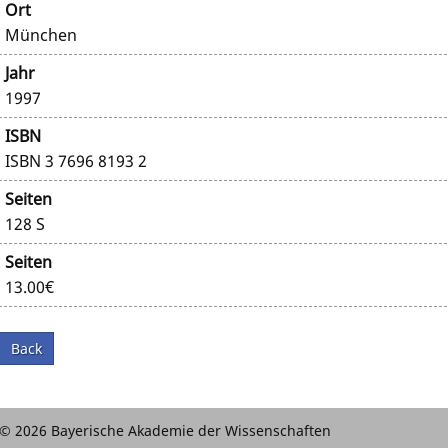
Ort
München
Jahr
1997
ISBN
ISBN 3 7696 8193 2
Seiten
128 S
Seiten
13.00€
Back
© 2026 Bayerische Akademie der Wissenschaften