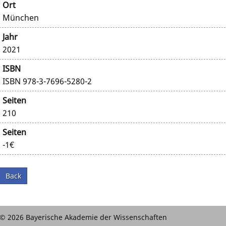
Ort
München
Jahr
2021
ISBN
ISBN 978-3-7696-5280-2
Seiten
210
Seiten
-1€
Back
© 2026 Bayerische Akademie der Wissenschaften