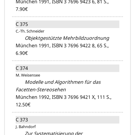
München 1991,
ISBN 3 7696 9423 6,
81 S.,
7.90€
C 375
C.-Th. Schneider
Objektgestützte Mehrbildzuordnung
München 1991,
ISBN 3 7696 9422 8,
65 S.,
6.90€
C 374
M. Weisensee
Modelle und Algorithmen für das
Facetten-Stereosehen
München 1992,
ISBN 3 7696 9421 X,
111 S.,
12.50€
C 373
J. Bahndorf
Zur Systematisierung der