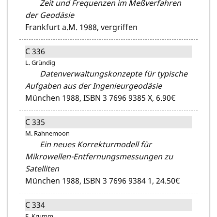
Zeit und Frequenzen im Meßverfahren
der Geodäsie
Frankfurt a.M. 1988,
vergriffen
C 336
L. Gründig
Datenverwaltungskonzepte für typische
Aufgaben aus der Ingenieurgeodäsie
München 1988,
ISBN 3 7696 9385 X,
6.90€
C 335
M. Rahnemoon
Ein neues Korrekturmodell für
Mikrowellen-Entfernungsmessungen zu
Satelliten
München 1988,
ISBN 3 7696 9384 1,
24.50€
C 334
F. Krumm