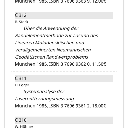
München 1985,
ISBN 3 7696 9363 9,
12.00€
C 312
B. Stock
Über die Anwendung der
Randelementmethode zur Lösung des
Linearen Molodenskiischen und
Verallgemeinerten Neumannschen
Geodätischen Randwertproblems
München 1985,
ISBN 3 7696 9362 0,
11.50€
C 311
D. Egger
Systemanalyse der
Laserentfernungsmessung
München 1985,
ISBN 3 7696 9361 2,
18.00€
C 310
W. Hübner