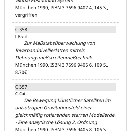
Global Positioning System
München 1990,
ISBN 3 7696 9407 4,
145 S.,
vergriffen
C 358
J. Riehl
Zur Maßstabsüberwachung von
Invarbandnivellierlatten mittels
Dehnungsmeßstreifenmeßtechnik
München 1990,
ISBN 3 7696 9406 6,
109 S.,
8.70€
C 357
C. Cui
Die Bewegung künstlicher Satelliten im
anisotropen Gravitationsfeld einer
gleichmäßig rotierenden starren Modellerde.
- Eine analytische Lösung 2. Ordnung
München 1990,
ISBN 3 7696 9405 8,
106 S.,