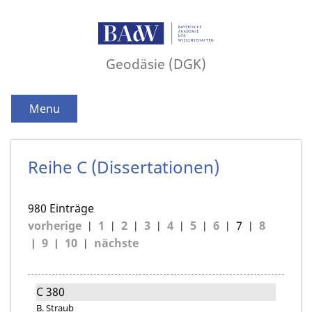
Geodäsie (DGK)
Menu
Reihe C (Dissertationen)
980 Einträge
vorherige
1
2
3
4
5
6
7
8
9
10
nächste
C 380
B. Straub