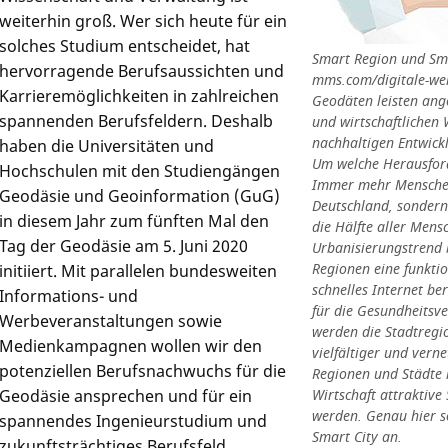
weiterhin groß. Wer sich heute für ein
solches Studium entscheidet, hat
Smart Region und Smar
hervorragende Berufsaussichten und
mms.com/digitale-welt
Karrieremöglichkeiten in zahlreichen
Geodäten leisten ang
spannenden Berufsfeldern. Deshalb
und wirtschaftlichen 
nachhaltigen Entwick
haben die Universitäten und
Um welche Herausford
Hochschulen mit den Studiengängen
Immer mehr Menschen z
Geodäsie und Geoinformation (GuG)
Deutschland, sondern 
in diesem Jahr zum fünften Mal den
die Hälfte aller Mens
Tag der Geodäsie am 5. Juni 2020
Urbanisierungstrend 
Regionen eine funktio
initiiert. Mit parallelen bundesweiten
schnelles Internet be
Informations- und
für die Gesundheitsve
Werbeveranstaltungen sowie
werden die Stadtregi
Medienkampagnen wollen wir den
vielfältiger und verne
potenziellen Berufsnachwuchs für die
Regionen und Städte 
Geodäsie ansprechen und für ein
Wirtschaft attraktive
werden. Genau hier s
spannendes Ingenieurstudium und
Smart City an.
zukunftsträchtiges Berufsfeld