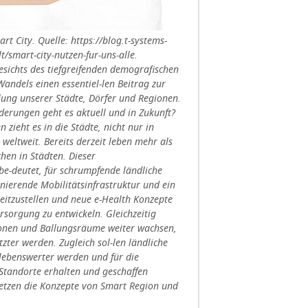
t City. Quelle: https://blog.t-systems-
/smart-city-nutzen-fur-uns-alle.
esichts des tiefgreifenden demografischen
Wandels einen essentiel-len Beitrag zur
lung unserer Städte, Dörfer und Regionen.
erungen geht es aktuell und in Zukunft?
ieht es in die Städte, nicht nur in
weltweit. Bereits derzeit leben mehr als
chen in Städten. Dieser
be-deutet, für schrumpfende ländliche
nierende Mobilitätsinfrastruktur und ein
reitzustellen und neue e-Health Konzepte
rsorgung zu entwickeln. Gleichzeitig
onen und Ballungsräume weiter wachsen,
tzter werden. Zugleich sol-len ländliche
lebenswerter werden und für die
 Standorte erhalten und geschaffen
etzen die Konzepte von Smart Region und